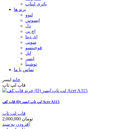
باتری لپتاپ
برند ها
لنوو
ایسوس
دل
اچ پی
ای دیتا
سونی
فوجیتسو
اپل
ایسر
توشیبا
تماس با ما
خانه
ایسر
قاب لپ تاپ
قاب کف (D) لپ تاپ ایسر Acer A315
قاب لپ تاپ
2,000,000 تومان
افزودن به سبد