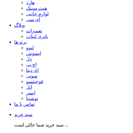
هارد
هیت سینک
لوازم جانبی
آی سی
وبلاگ
تعمیرات
باتری لپتاپ
برند ها
لنوو
ایسوس
دل
اچ پی
ای دیتا
سونی
فوجیتسو
اپل
ایسر
توشیبا
تماس با ما
سبد خرید
سبد خرید شما خالی است ...