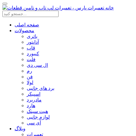
صفحه اصلی
محصولات
باتری
آداپتور
قاب
کیبورد
فلت
ال سی دی
رم
فن
لولا
برد های جانبی
اسپیکر
مادربرد
هارد
هیت سینک
لوازم جانبی
آی سی
وبلاگ
تعمیرات