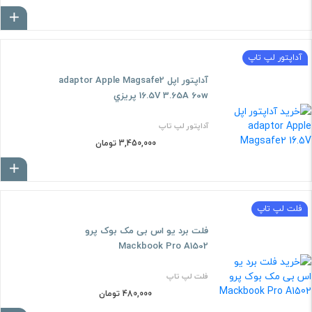
ا
آداپتور لپ تاپ
آداپتور اپل adaptor Apple Magsafe2
16.5V 3.65A 60w پريزي
آداپتور لپ تاپ
3,450,000 تومان
ا
فلت لپ تاپ
فلت برد یو اس بی مک بوک پرو
Mackbook Pro A1502
فلت لپ تاپ
480,000 تومان