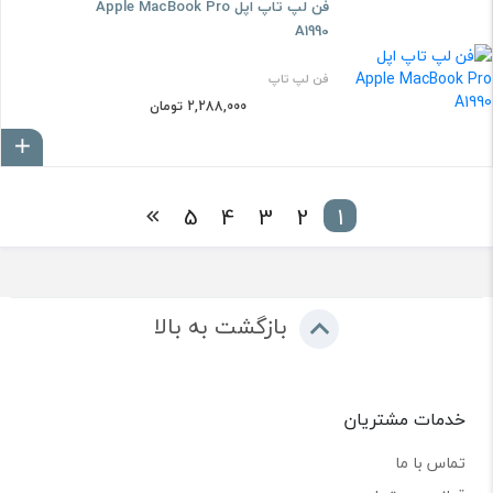
فن لپ تاپ اپل Apple MacBook Pro
A1990
فن لپ تاپ
2,288,000 تومان
ا
5
4
3
2
1
بازگشت به بالا
خدمات مشتریان
تماس با ما