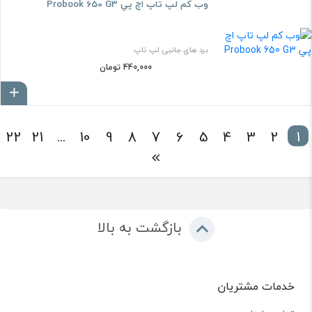
وب کم لپ تاپ اچ پي Probook 650 G3
برد های جانبی لپ تاپ
440,000 تومان
ا
22
21
...
10
9
8
7
6
5
4
3
2
1
بازگشت به بالا
خدمات مشتریان