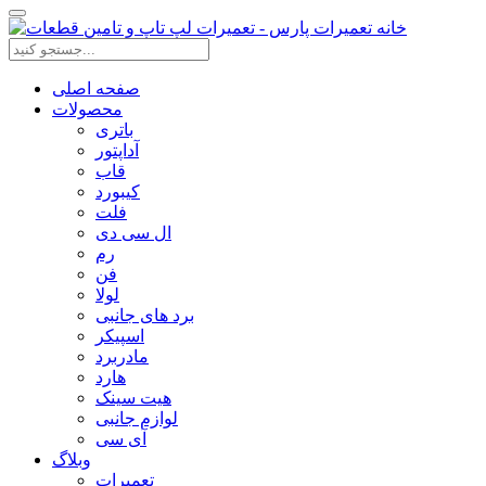
صفحه اصلی
محصولات
باتری
آداپتور
قاب
کیبورد
فلت
ال سی دی
رم
فن
لولا
برد های جانبی
اسپیکر
مادربرد
هارد
هیت سینک
لوازم جانبی
آی سی
وبلاگ
تعمیرات