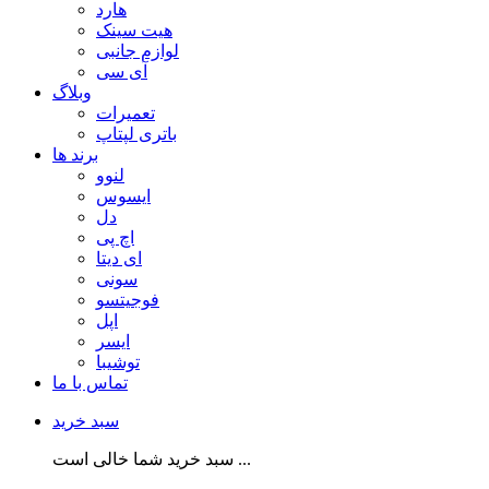
هارد
هیت سینک
لوازم جانبی
آی سی
وبلاگ
تعمیرات
باتری لپتاپ
برند ها
لنوو
ایسوس
دل
اچ پی
ای دیتا
سونی
فوجیتسو
اپل
ایسر
توشیبا
تماس با ما
سبد خرید
سبد خرید شما خالی است ...