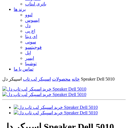
باتری لپتاپ
برند ها
لنوو
ایسوس
دل
اچ پی
ای دیتا
سونی
فوجیتسو
اپل
ایسر
توشیبا
تماس با ما
اسپیکر دل Speaker Dell 5010
خانه
محصولات
اسپیکر لپ تاپ
اسپیکر دل Speaker Dell 5010