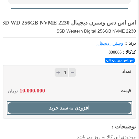
اس اس دس وسترن دیجیتال SSD WD 256GB NVME 2230
SSD Western Digital 256GB NVME 2230
برند ::
وسترن دیجیتال
کدکالا :
800065
اس اس دی لپ تاپ
تعداد
10,000,000
قیمت
تومان
افزودن به سبد خرید
توضیحات :
موجودی این کالا به روز می باشد