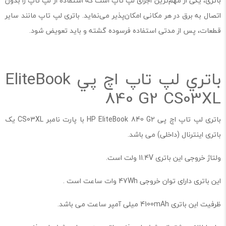
باتری، یکی از مهم‌ترین اجزای لپ تاپ است که استفاده از لپ تاپ را بدون
اتصال به برق در هر مکانی امکان‌پذیر می‌نماید. باتری لپ تاپ مانند سایر
قطعات، پس از مدتی استفاده فرسوده گشته و باید تعویض شود.
باتري لپ تاپ اچ پي EliteBook
840 G2 CS03XL
باتری لپ تاپ اچ پی HP EliteBook 840 G2 با پارت نامبر CS03XL یک
باتری اینترنال‌ (داخلی) می باشد.
ولتاژ خروجی این باتری 11.4V ولت است.
این باتری دارای توان خروجی 47Wh وات ساعت است .
ظرفیت این باتری 4100mAh میلی آمپر ساعت می باشد.