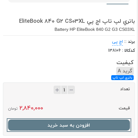
باتري لپ تاپ اچ پي EliteBook 840 G2 CS03XL
Battery HP EliteBook 840 G2 G3 CS03XL
برند ::
اچ پی
کدکالا :
138106
کیفیت
گرید A
باتری لپ تاپ
تعداد
2,840,000
قیمت
تومان
افزودن به سبد خرید