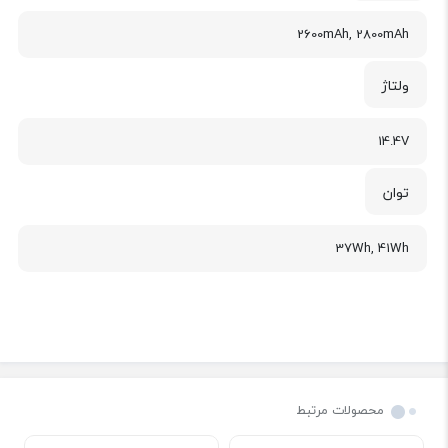
2600mAh, 2800mAh
ولتاژ
14.4V
توان
37Wh, 41Wh
محصولات مرتبط