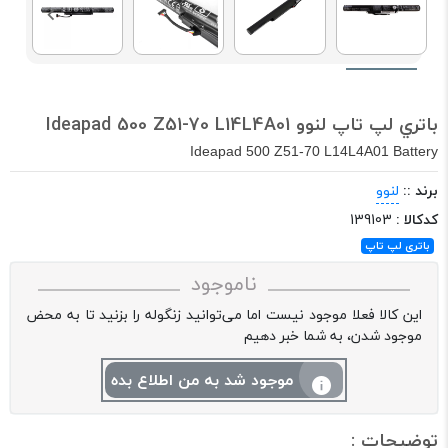
باتري لپ تاپ لنوو Ideapad 500 Z51-70 L14L4A01
Ideapad 500 Z51-70 L14L4A01 Battery
برند ::
لنوو
کدکالا :
139103
باتری لپ تاپ
ناموجود
این کالا فعلا موجود نیست اما می‌توانید زنگوله را بزنید تا به محض
موجود شدن، به شما خبر دهیم
موجود شد به من اطلاع بده
توضیحات :