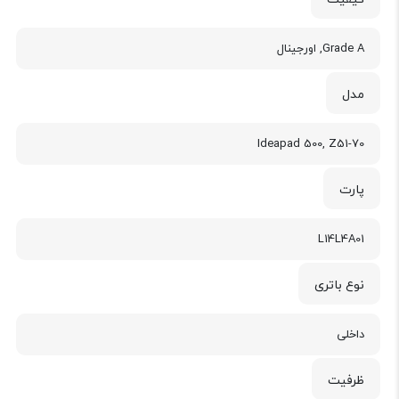
Grade A, اورجینال
مدل
Ideapad 500, Z51-70
پارت
L14L4A01
نوع باتری
داخلی
ظرفیت