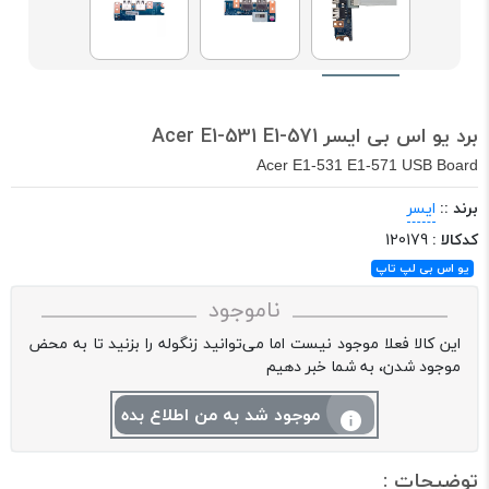
برد یو اس بی ایسر Acer E1-531 E1-571
Acer E1-531 E1-571 USB Board
برند ::
ایسر
کدکالا :
120179
یو اس بی لپ تاپ
ناموجود
این کالا فعلا موجود نیست اما می‌توانید زنگوله را بزنید تا به محض
موجود شدن، به شما خبر دهیم
موجود شد به من اطلاع بده
توضیحات :