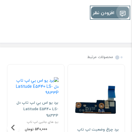
افزودن نظر
محصولات مرتبط
برد يو اس بي لپ تاپ دل
Latitude E5440 LS-
9833P
برد های جانبی لپ تاپ
540,000 تومان
برد چراغ وضعیت لپ تاپ