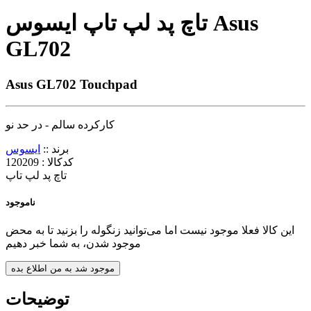
تاچ پد لپ تاپ ایسوس Asus
GL702
Asus GL702 Touchpad
کارکرده سالم - در حد نو
برند ::
ایسوس
کدکالا :
120209
تاچ پد لپ تاپ
ناموجود
این کالا فعلا موجود نیست اما می‌توانید زنگوله را بزنید تا به محض
موجود شدن، به شما خبر دهیم
موجود شد به من اطلاع بده
توضیحات