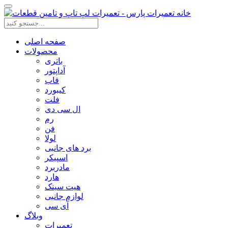
صفحه اصلی
محصولات
باتری
آداپتور
قاب
کیبورد
فلت
ال سی دی
رم
فن
لولا
برد های جانبی
اسپیکر
مادربرد
هارد
هیت سینک
لوازم جانبی
آی سی
وبلاگ
تعمیرات