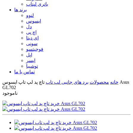
باتری لپتاپ
برند ها
لنوو
ایسوس
دل
اچ پی
ای دیتا
سونی
فوجیتسو
اپل
ایسر
توشیبا
تماس با ما
خانه
محصولات
برد های جانبی لپ تاپ
تاچ پد لپ تاپ ایسوس Asus
GL702
ناموجود