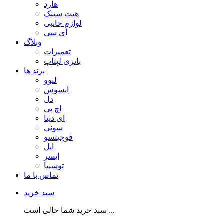
هارد
هیت سینک
لوازم جانبی
آی سی
وبلاگ
تعمیرات
باتری لپتاپ
برند ها
لنوو
ایسوس
دل
اچ پی
ای دیتا
سونی
فوجیتسو
اپل
ایسر
توشیبا
تماس با ما
سبد خرید
سبد خرید شما خالی است ...