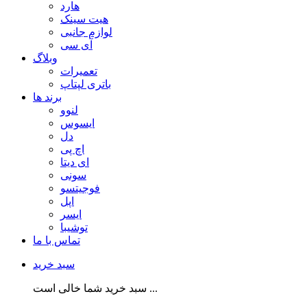
هارد
هیت سینک
لوازم جانبی
آی سی
وبلاگ
تعمیرات
باتری لپتاپ
برند ها
لنوو
ایسوس
دل
اچ پی
ای دیتا
سونی
فوجیتسو
اپل
ایسر
توشیبا
تماس با ما
سبد خرید
سبد خرید شما خالی است ...