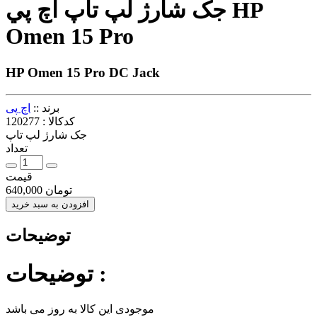
جک شارژ لپ تاپ اچ پي HP
Omen 15 Pro
HP Omen 15 Pro DC Jack
برند ::
اچ پی
کدکالا :
120277
جک شارژ لپ تاپ
تعداد
قیمت
تومان
640,000
افزودن به سبد خرید
توضیحات
توضیحات :
موجودی این کالا به روز می باشد