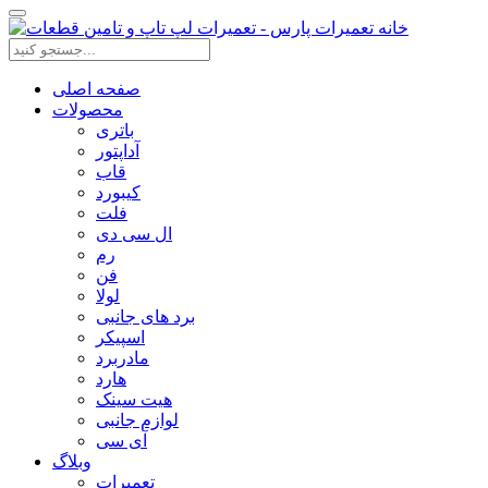
صفحه اصلی
محصولات
باتری
آداپتور
قاب
کیبورد
فلت
ال سی دی
رم
فن
لولا
برد های جانبی
اسپیکر
مادربرد
هارد
هیت سینک
لوازم جانبی
آی سی
وبلاگ
تعمیرات