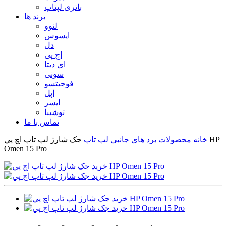
باتری لپتاپ
برند ها
لنوو
ایسوس
دل
اچ پی
ای دیتا
سونی
فوجیتسو
اپل
ایسر
توشیبا
تماس با ما
خانه
محصولات
برد های جانبی لپ تاپ
جک شارژ لپ تاپ اچ پي HP
Omen 15 Pro