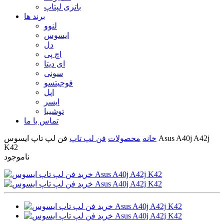
باتری لپتاپ
برند ها
لنوو
ایسوس
دل
اچ پی
ای دیتا
سونی
فوجیتسو
اپل
ایسر
توشیبا
تماس با ما
خانه
محصولات
فن لپ تاپ
فن لپ تاپ ايسوس Asus A40j A42j
K42
ناموجود