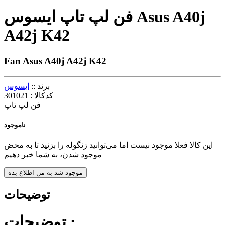
فن لپ تاپ ايسوس Asus A40j
A42j K42
Fan Asus A40j A42j K42
برند ::
ایسوس
کدکالا :
301021
فن لپ تاپ
ناموجود
این کالا فعلا موجود نیست اما می‌توانید زنگوله را بزنید تا به محض
موجود شدن، به شما خبر دهیم
موجود شد به من اطلاع بده
توضیحات
توضیحات :