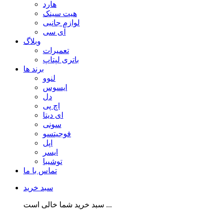
هارد
هیت سینک
لوازم جانبی
آی سی
وبلاگ
تعمیرات
باتری لپتاپ
برند ها
لنوو
ایسوس
دل
اچ پی
ای دیتا
سونی
فوجیتسو
اپل
ایسر
توشیبا
تماس با ما
سبد خرید
سبد خرید شما خالی است ...