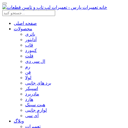
صفحه اصلی
محصولات
باتری
آداپتور
قاب
کیبورد
فلت
ال سی دی
رم
فن
لولا
برد های جانبی
اسپیکر
مادربرد
هارد
هیت سینک
لوازم جانبی
آی سی
وبلاگ
تعمیرات