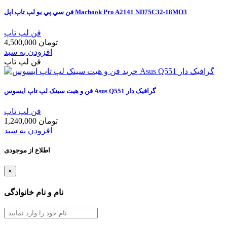
فن سي پي يو لپ تاپ اپل Macbook Pro A2141 ND75C32-18MO3
فن لپ تاپ
4,500,000 تومان
افزودن به سبد
فن لپ تاپ
فن و هيت سينک لپ تاپ ايسوس Asus Q551 گرافيک دار
فن لپ تاپ
1,240,000 تومان
افزودن به سبد
اطلاع از موجودی
×
نام و نام خانوادگی