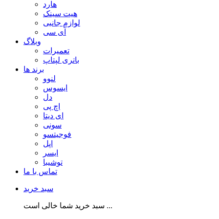
هارد
هیت سینک
لوازم جانبی
آی سی
وبلاگ
تعمیرات
باتری لپتاپ
برند ها
لنوو
ایسوس
دل
اچ پی
ای دیتا
سونی
فوجیتسو
اپل
ایسر
توشیبا
تماس با ما
سبد خرید
سبد خرید شما خالی است ...