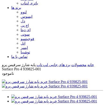
باتری لپتاپ
برند ها
لنوو
ایسوس
دل
اچ پی
ای دیتا
سونی
فوجیتسو
اپل
ایسر
توشیبا
تماس با ما
خانه
محصولات
برد های جانبی لپ تاپ
پایه شارژ سرفیس پرو
Surface Pro 4 939825-001
ناموجود