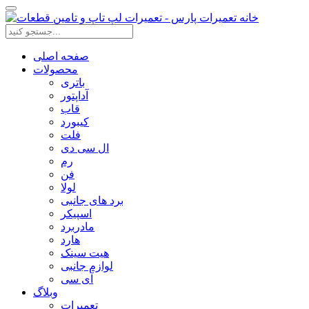
صفحه اصلی
محصولات
باتری
آداپتور
قاب
کیبورد
فلت
ال سی دی
رم
فن
لولا
برد های جانبی
اسپیکر
مادربرد
هارد
هیت سینک
لوازم جانبی
آی سی
وبلاگ
تعمیرات