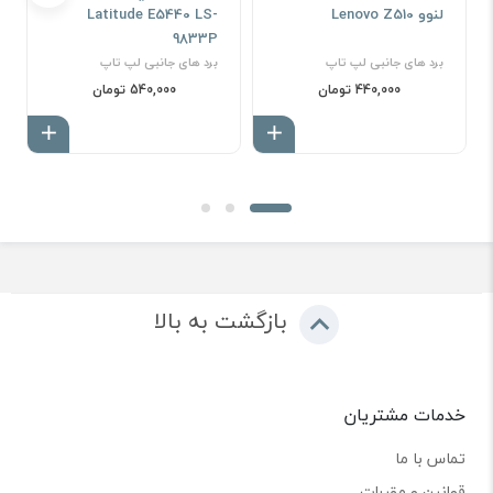
لنوو Lenovo Z510
Latitude E5440 LS-
9833P
برد های جانبی لپ تاپ
برد های جانبی لپ تاپ
440,000 تومان
540,000 تومان
افزودن به سبد
افزود
بازگشت به بالا
خدمات مشتریان
تماس با ما
قوانین و مقررات