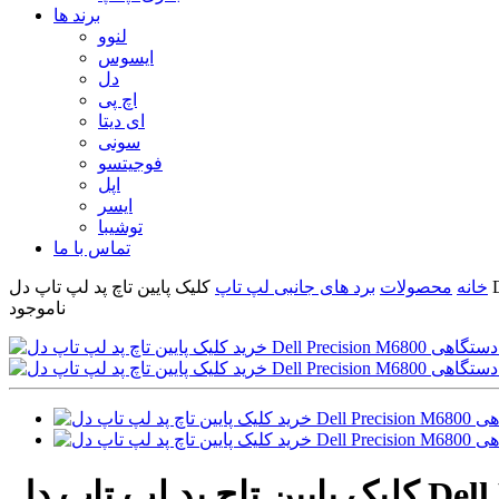
برند ها
لنوو
ایسوس
دل
اچ پی
ای دیتا
سونی
فوجیتسو
اپل
ایسر
توشیبا
تماس با ما
خانه
محصولات
برد های جانبی لپ تاپ
ناموجود