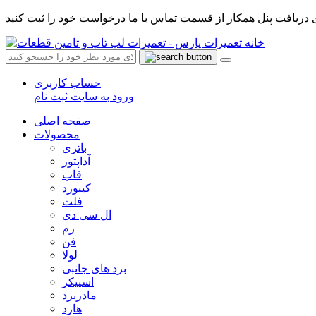
 دریافت پنل همکار از قسمت تماس با ما درخواست خود را ثبت کنید
حساب کاربری
ورود به سایت
ثبت نام
صفحه اصلی
محصولات
باتری
آداپتور
قاب
کیبورد
فلت
ال سی دی
رم
فن
لولا
برد های جانبی
اسپیکر
مادربرد
هارد