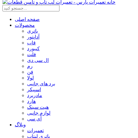
صفحه اصلی
محصولات
باتری
آداپتور
قاب
کیبورد
فلت
ال سی دی
رم
فن
لولا
برد های جانبی
اسپیکر
مادربرد
هارد
هیت سینک
لوازم جانبی
آی سی
وبلاگ
تعمیرات
باتری لپتاپ