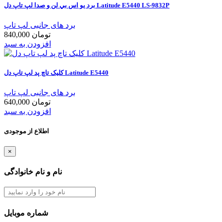
برد يو اس بي لن و صدا لپ تاپ دل Latitude E5440 LS-9832P
برد های جانبی لپ تاپ
840,000 تومان
افزودن به سبد
کليک تاچ پد لپ تاپ دل Latitude E5440
برد های جانبی لپ تاپ
640,000 تومان
افزودن به سبد
اطلاع از موجودی
×
نام و نام خانوادگی
شماره موبایل