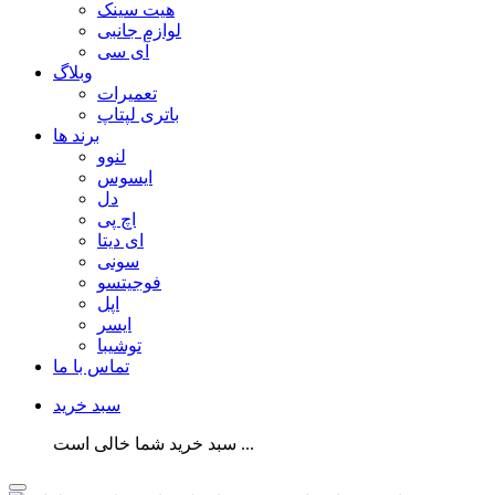
هیت سینک
لوازم جانبی
آی سی
وبلاگ
تعمیرات
باتری لپتاپ
برند ها
لنوو
ایسوس
دل
اچ پی
ای دیتا
سونی
فوجیتسو
اپل
ایسر
توشیبا
تماس با ما
سبد خرید
سبد خرید شما خالی است ...