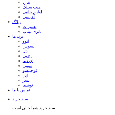
هارد
هیت سینک
لوازم جانبی
آی سی
وبلاگ
تعمیرات
باتری لپتاپ
برند ها
لنوو
ایسوس
دل
اچ پی
ای دیتا
سونی
فوجیتسو
اپل
ایسر
توشیبا
تماس با ما
سبد خرید
سبد خرید شما خالی است ...