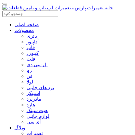
صفحه اصلی
محصولات
باتری
آداپتور
قاب
کیبورد
فلت
ال سی دی
رم
فن
لولا
برد های جانبی
اسپیکر
مادربرد
هارد
هیت سینک
لوازم جانبی
آی سی
وبلاگ
تعمیرات