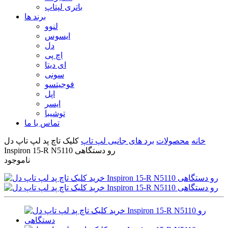
باتری لپتاپ
برند ها
لنوو
ایسوس
دل
اچ پی
ای دیتا
سونی
فوجیتسو
اپل
ایسر
توشیبا
تماس با ما
خانه
محصولات
برد های جانبی لپ تاپ
کلیک تاچ پد لپ تاپ دل
Inspiron 15-R N5110 رو دستگاهی
ناموجود