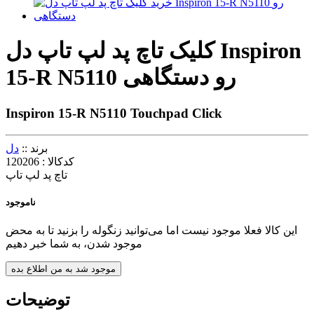
کلیک تاچ پد لپ تاپ دل Inspiron
15-R N5110 رو دستگاهی
Inspiron 15-R N5110 Touchpad Click
برند ::
دل
کدکالا :
120206
تاچ پد لپ تاپ
ناموجود
این کالا فعلا موجود نیست اما می‌توانید زنگوله را بزنید تا به محض
موجود شدن، به شما خبر دهیم
موجود شد به من اطلاع بده
توضیحات