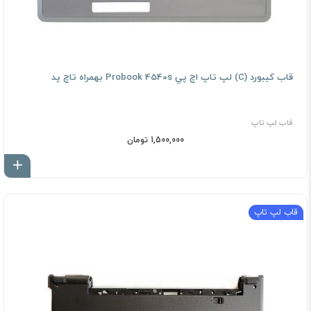
قاب کيبورد (C) لپ تاپ اچ پي Probook 4540s بهمراه تاچ پد
قاب لپ تاپ
1,500,000 تومان
اف
قاب لپ تاپ