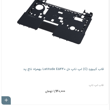
قاب کیبورد (C) لپ تاپ دل Latitude E5440 بهمراه تاچ پد
قاب لپ تاپ
1,940,000 تومان
اف