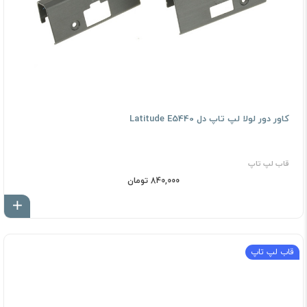
کاور دور لولا لپ تاپ دل Latitude E5440
قاب لپ تاپ
840,000 تومان
اف
قاب لپ تاپ