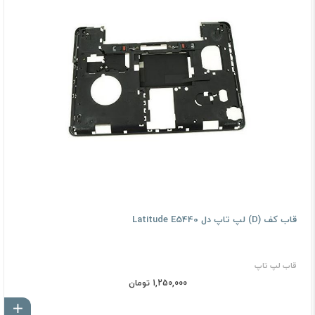
قاب کف (D) لپ تاپ دل Latitude E5440
قاب لپ تاپ
1,250,000 تومان
اف