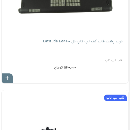
درب پشت قاب کف لپ تاپ دل Latitude E5440
قاب لپ تاپ
540,000 تومان
اف
قاب لپ تاپ