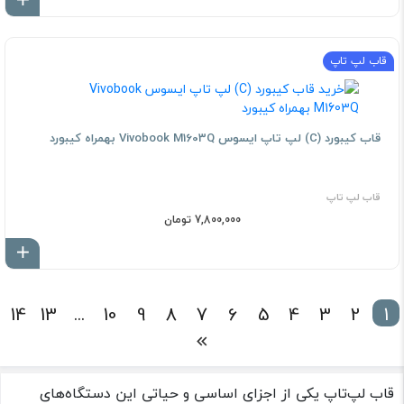
اف
قاب لپ تاپ
قاب کيبورد (C) لپ تاپ ايسوس Vivobook M1603Q بهمراه کيبورد
قاب لپ تاپ
7,800,000 تومان
اف
14
13
...
10
9
8
7
6
5
4
3
2
1
قاب لپ‌تاپ یکی از اجزای اساسی و حیاتی این دستگاه‌های