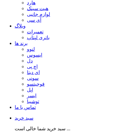
هارد
هیت سینک
لوازم جانبی
آی سی
وبلاگ
تعمیرات
باتری لپتاپ
برند ها
لنوو
ایسوس
دل
اچ پی
ای دیتا
سونی
فوجیتسو
اپل
ایسر
توشیبا
تماس با ما
سبد خرید
سبد خرید شما خالی است ...