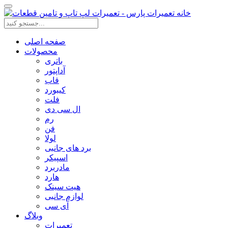
صفحه اصلی
محصولات
باتری
آداپتور
قاب
کیبورد
فلت
ال سی دی
رم
فن
لولا
برد های جانبی
اسپیکر
مادربرد
هارد
هیت سینک
لوازم جانبی
آی سی
وبلاگ
تعمیرات