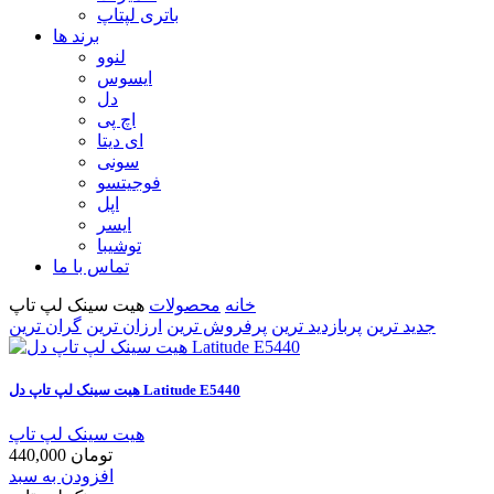
باتری لپتاپ
برند ها
لنوو
ایسوس
دل
اچ پی
ای دیتا
سونی
فوجیتسو
اپل
ایسر
توشیبا
تماس با ما
خانه
محصولات
هیت سینک لپ تاپ
جدید ترین
پربازدید ترین
پرفروش ترین
ارزان ترین
گران ترین
هیت سینک لپ تاپ دل Latitude E5440
هیت سینک لپ تاپ
440,000 تومان
افزودن به سبد