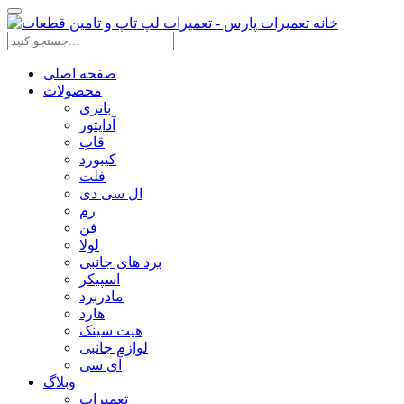
صفحه اصلی
محصولات
باتری
آداپتور
قاب
کیبورد
فلت
ال سی دی
رم
فن
لولا
برد های جانبی
اسپیکر
مادربرد
هارد
هیت سینک
لوازم جانبی
آی سی
وبلاگ
تعمیرات