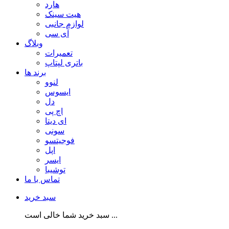
هارد
هیت سینک
لوازم جانبی
آی سی
وبلاگ
تعمیرات
باتری لپتاپ
برند ها
لنوو
ایسوس
دل
اچ پی
ای دیتا
سونی
فوجیتسو
اپل
ایسر
توشیبا
تماس با ما
سبد خرید
سبد خرید شما خالی است ...