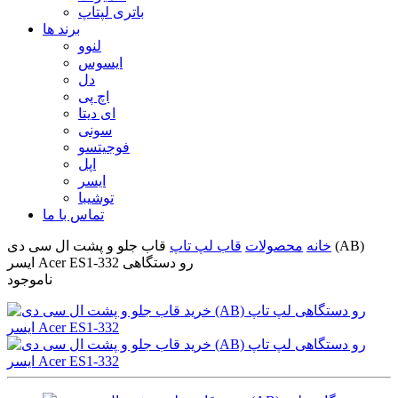
باتری لپتاپ
برند ها
لنوو
ایسوس
دل
اچ پی
ای دیتا
سونی
فوجیتسو
اپل
ایسر
توشیبا
تماس با ما
خانه
محصولات
قاب لپ تاپ
قاب جلو و پشت ال سی دی (AB)
ایسر Acer ES1-332 رو دستگاهی
ناموجود