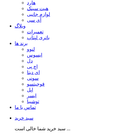
هارد
هیت سینک
لوازم جانبی
آی سی
وبلاگ
تعمیرات
باتری لپتاپ
برند ها
لنوو
ایسوس
دل
اچ پی
ای دیتا
سونی
فوجیتسو
اپل
ایسر
توشیبا
تماس با ما
سبد خرید
سبد خرید شما خالی است ...