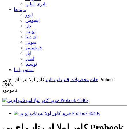
باتری لپتاپ
برند ها
لنوو
ایسوس
دل
اچ پی
ای دیتا
سونی
فوجیتسو
اپل
ایسر
توشیبا
تماس با ما
خانه
محصولات
قاب لپ تاپ
کاور لولا لپ تاپ اچ پي Probook
4540s
ناموجود
کاور لولا لپ تاپ اچ پي Probook