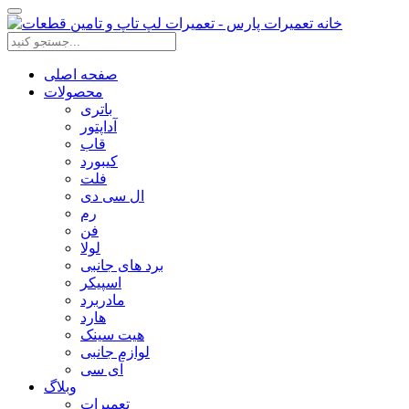
صفحه اصلی
محصولات
باتری
آداپتور
قاب
کیبورد
فلت
ال سی دی
رم
فن
لولا
برد های جانبی
اسپیکر
مادربرد
هارد
هیت سینک
لوازم جانبی
آی سی
وبلاگ
تعمیرات